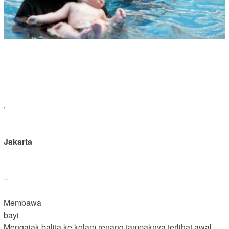
,
Jakarta
–
Membawa
bayi
Mengajak balita ke kolam renang tampaknya terlihat awal.