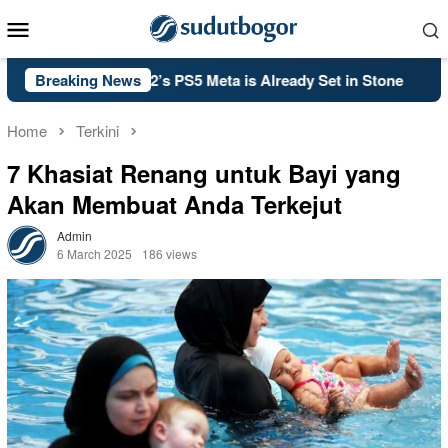
Skip
Mobile
to
Menu
content
ty: Black Ops 2’s PS5 Meta is Already Set in Stone
Breaking News
Kels
Home
Terkini
7 Khasiat Renang untuk Bayi yang
Akan Membuat Anda Terkejut
Admin
6 March 2025
186 views