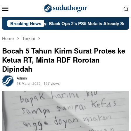
Skip
Mobile
to
Menu
content
PSA: Call of Duty: Black Ops 2’s PS5 Meta is Already Set in S
Breaking News
Home
Terkini
Bocah 5 Tahun Kirim Surat Protes ke
Ketua RT, Minta RDF Rorotan
Dipindah
Admin
18 March 2025
197 views