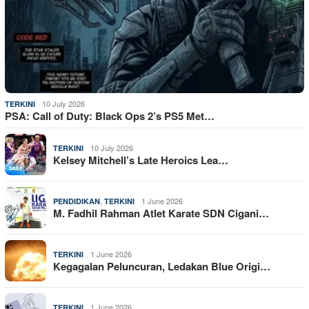
10 July 2026
TERKINI
PSA: Call of Duty: Black Ops 2’s PS5 Met…
10 July 2026
TERKINI
Kelsey Mitchell’s Late Heroics Lea…
,
1 June 2026
PENDIDIKAN
TERKINI
M. Fadhil Rahman Atlet Karate SDN Cigani…
1 June 2026
TERKINI
Kegagalan Peluncuran, Ledakan Blue Origi…
1 June 2026
TERKINI