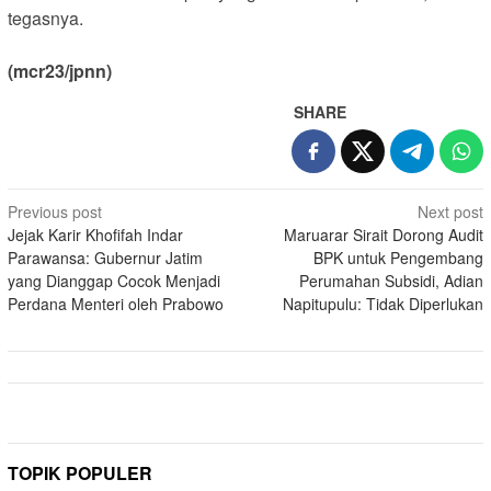
tegasnya.
(mcr23/jpnn)
SHARE
Post
Previous post
Next post
Jejak Karir Khofifah Indar
Maruarar Sirait Dorong Audit
navigation
Parawansa: Gubernur Jatim
BPK untuk Pengembang
yang Dianggap Cocok Menjadi
Perumahan Subsidi, Adian
Perdana Menteri oleh Prabowo
Napitupulu: Tidak Diperlukan
TOPIK POPULER