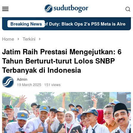
Skip
Mobile
to
Menu
content
PSA: Call of Duty: Black Ops 2’s PS5 Meta is Already Set in
Breaking News
Home
Terkini
Jatim Raih Prestasi Mengejutkan: 6
Tahun Berturut-turut Lolos SNBP
Terbanyak di Indonesia
Admin
19 March 2025
151 views