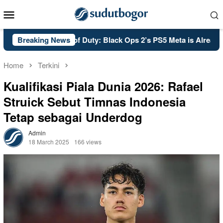
Skip
Mobile
to
Menu
content
Breaking News
PSA: Call of Duty: Black Ops 2’s PS5 Meta is Already Set i
Home
Terkini
Kualifikasi Piala Dunia 2026: Rafael
Struick Sebut Timnas Indonesia
Tetap sebagai Underdog
Admin
18 March 2025
166 views