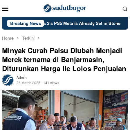
Skip
Mobile
to
Menu
content
 Duty: Black Ops 2’s PS5 Meta is Already Set in Stone
Breaking News
Ke
Home
Terkini
Minyak Curah Palsu Diubah Menjadi
Merek ternama di Banjarmasin,
Diturunkan Harga ile Lolos Penjualan
Admin
26 March 2025
141 views