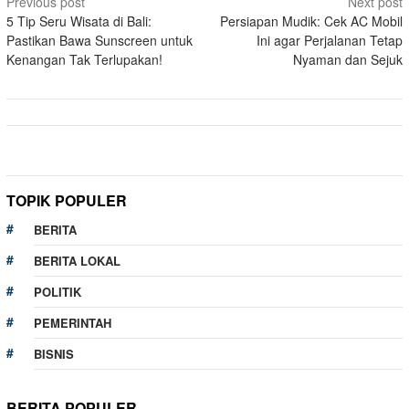
Post
Previous post
Next post
5 Tip Seru Wisata di Bali:
Persiapan Mudik: Cek AC Mobil
navigation
Pastikan Bawa Sunscreen untuk
Ini agar Perjalanan Tetap
Kenangan Tak Terlupakan!
Nyaman dan Sejuk
TOPIK POPULER
BERITA
BERITA LOKAL
POLITIK
PEMERINTAH
BISNIS
BERITA POPULER