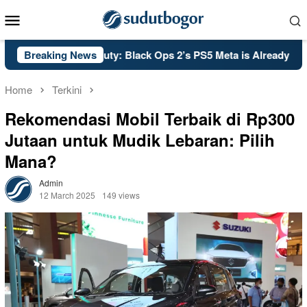
Skip
Mobile
to
Menu
content
PSA: Call of Duty: Black Ops 2’s PS5 Meta is Already Set in Sto
Breaking News
Home
Terkini
Rekomendasi Mobil Terbaik di Rp300
Jutaan untuk Mudik Lebaran: Pilih
Mana?
Admin
12 March 2025
149 views