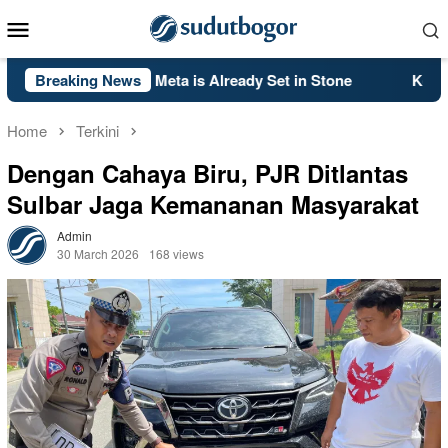
Skip
Mobile
to
Menu
content
lack Ops 2’s PS5 Meta is Already Set in Stone
Breaking News
Kelsey Mit
Home
Terkini
Dengan Cahaya Biru, PJR Ditlantas
Sulbar Jaga Kemananan Masyarakat
Admin
30 March 2026
168 views