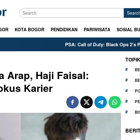
Searc
GOR
KOTA BOGOR
PENDIDIKAN
PARIWISATA
SOSIAL B
PSA: Call of Duty: Black Ops 2’s PS5 Meta i
TOPI
BE
a Arap, Haji Faisal:
BE
okus Karier
PO
P
BI
BERI