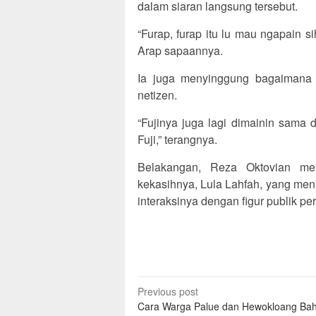
dalam siaran langsung tersebut.
“Furap, furap itu lu mau ngapain 
Arap sapaannya.
Ia juga menyinggung bagaimana F
netizen.
“Fujinya juga lagi dimainin sama
Fuji,” terangnya.
Belakangan, Reza Oktovian me
kekasihnya, Lula Lahfah, yang meni
interaksinya dengan figur publik p
Post
Previous post
Cara Warga Palue dan Hewokloang Ba
navigation