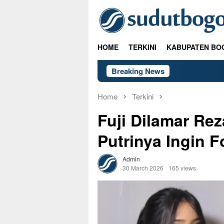
Skip
to
content
HOME
TERKINI
KABUPATEN BO
Breaking News
Home
Terkini
Fuji Dilamar Rez
Putrinya Ingin F
Admin
30 March 2026
165 views