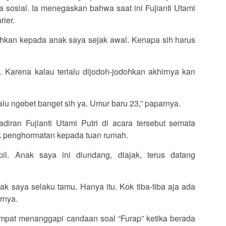
 sosial. Ia menegaskan bahwa saat ini Fujianti Utami
rier.
hkan kepada anak saya sejak awal. Kenapa sih harus
a. Karena kalau terlalu dijodoh-jodohkan akhirnya kan
alu ngebet banget sih ya. Umur baru 23,” paparnya.
diran Fujianti Utami Putri di acara tersebut semata
k penghormatan kepada tuan rumah.
l. Anak saya ini diundang, diajak, terus datang
k saya selaku tamu. Hanya itu. Kok tiba-tiba aja ada
ernya.
sempat menanggapi candaan soal “Furap” ketika berada