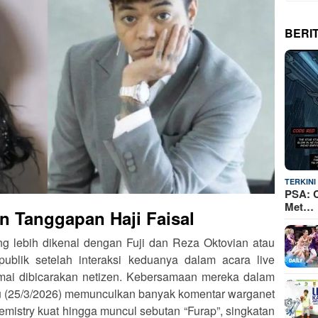
BERI
TERKINI
PSA: C
Met…
 Tanggapan Haji Faisal
ng lebih dikenal dengan Fuji dan Reza Oktovian atau
ublik setelah interaksi keduanya dalam acara live
mai dibicarakan netizen. Kebersamaan mereka dalam
 (25/3/2026) memunculkan banyak komentar warganet
emistry kuat hingga muncul sebutan “Furap”, singkatan