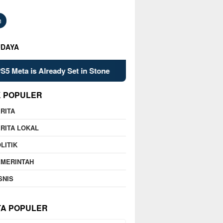
h
UDAYA
s Already Set in Stone
Kelsey Mitchell’s Late Heroics L
K POPULER
RITA
RITA LOKAL
LITIK
EMERINTAH
SNIS
TA POPULER