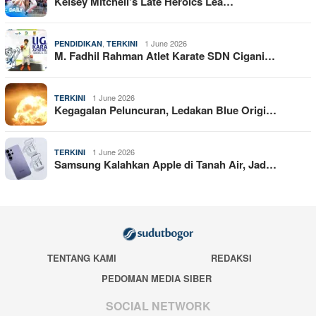
Kelsey Mitchell’s Late Heroics Lea…
,
1 June 2026
PENDIDIKAN
TERKINI
M. Fadhil Rahman Atlet Karate SDN Cigani…
1 June 2026
TERKINI
Kegagalan Peluncuran, Ledakan Blue Origi…
1 June 2026
TERKINI
Samsung Kalahkan Apple di Tanah Air, Jad…
TENTANG KAMI
REDAKSI
PEDOMAN MEDIA SIBER
SOCIAL NETWORK