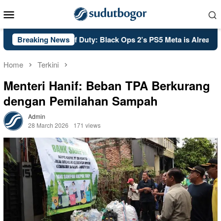
Skip
Mobile
to
Menu
content
PSA: Call of Duty: Black Ops 2’s PS5 Meta is Already Set i
Breaking News
Home
Terkini
Menteri Hanif: Beban TPA Berkurang
dengan Pemilahan Sampah
Admin
28 March 2026
171 views