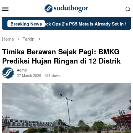
Skip
Mobile
to
Menu
content
Call of Duty: Black Ops 2’s PS5 Meta is Already Set in Stone
Breaking News
Home
Terkini
Timika Berawan Sejak Pagi: BMKG
Prediksi Hujan Ringan di 12 Distrik
Admin
27 March 2026
153 views