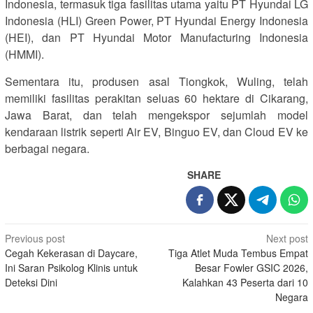
Indonesia, termasuk tiga fasilitas utama yaitu PT Hyundai LG
Indonesia (HLI) Green Power, PT Hyundai Energy Indonesia
(HEI), dan PT Hyundai Motor Manufacturing Indonesia
(HMMI).
Sementara itu, produsen asal Tiongkok, Wuling, telah
memiliki fasilitas perakitan seluas 60 hektare di Cikarang,
Jawa Barat, dan telah mengekspor sejumlah model
kendaraan listrik seperti Air EV, Binguo EV, dan Cloud EV ke
berbagai negara.
SHARE
Post
Previous post
Next post
Cegah Kekerasan di Daycare,
Tiga Atlet Muda Tembus Empat
navigation
Ini Saran Psikolog Klinis untuk
Besar Fowler GSIC 2026,
Deteksi Dini
Kalahkan 43 Peserta dari 10
Negara