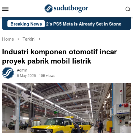
Skip
Mobile
to
Menu
content
ty: Black Ops 2’s PS5 Meta is Already Set in Stone
Breaking News
Kelse
Home
Terkini
Industri komponen otomotif incar
proyek pabrik mobil listrik
Admin
6 May 2026
109 views