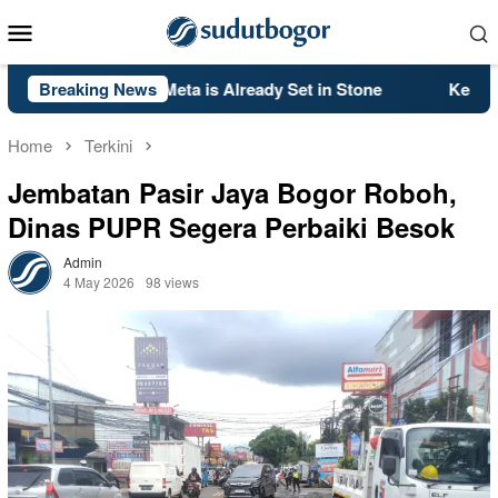
Skip
Mobile
to
Menu
content
ack Ops 2’s PS5 Meta is Already Set in Stone
Breaking News
Kelsey Mit
Home
Terkini
Jembatan Pasir Jaya Bogor Roboh,
Dinas PUPR Segera Perbaiki Besok
Admin
4 May 2026
98 views