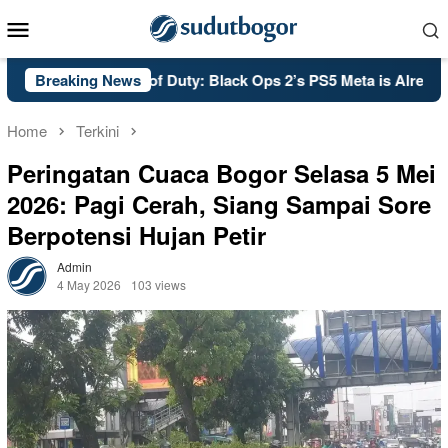
Skip
Mobile
to
Menu
content
Breaking News
PSA: Call of Duty: Black Ops 2’s PS5 Meta is Already Set 
Home
Terkini
Peringatan Cuaca Bogor Selasa 5 Mei
2026: Pagi Cerah, Siang Sampai Sore
Berpotensi Hujan Petir
Admin
4 May 2026
103 views