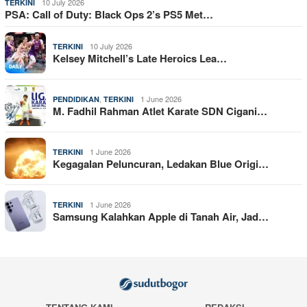
10 July 2026
TERKINI
PSA: Call of Duty: Black Ops 2’s PS5 Met…
10 July 2026
TERKINI
Kelsey Mitchell’s Late Heroics Lea…
,
1 June 2026
PENDIDIKAN
TERKINI
M. Fadhil Rahman Atlet Karate SDN Cigani…
1 June 2026
TERKINI
Kegagalan Peluncuran, Ledakan Blue Origi…
1 June 2026
TERKINI
Samsung Kalahkan Apple di Tanah Air, Jad…