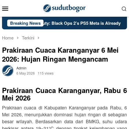
Skip
Mobile
to
Menu
content
PSA: Call of Duty: Black Ops 2’s PS5 Meta is Already Set in Sto
Breaking News
Home
Terkini
Prakiraan Cuaca Karanganyar 6 Mei
2026: Hujan Ringan Mengancam
Admin
6 May 2026
115 views
Prakiraan Cuaca Karanganyar, Rabu 6
Mei 2026
Prakiraan cuaca di Kabupaten Karanganyar pada Rabu, 6
Mei 2026, menunjukkan dominasi hujan ringan di sebagian
besar wilayah. Berdasarkan data dari BMKG, suhu udara
berkisar antara 19–31°C dengan tingkat kelembapan yang