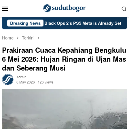
Skip
Mobile
to
Menu
content
A: Call of Duty: Black Ops 2’s PS5 Meta is Already Set in Stone
Breaking News
Home
Terkini
Prakiraan Cuaca Kepahiang Bengkulu
6 Mei 2026: Hujan Ringan di Ujan Mas
dan Seberang Musi
Admin
6 May 2026
126 views