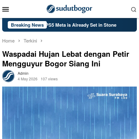
Skip
Mobile
to
Menu
content
 Black Ops 2’s PS5 Meta is Already Set in Stone
Breaking News
Kelsey M
Home
Terkini
Waspadai Hujan Lebat dengan Petir
Mengguyur Bogor Siang Ini
Admin
4 May 2026
107 views