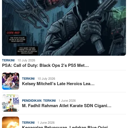
10 July 2026
TERKINI
PSA: Call of Duty: Black Ops 2’s PS5 Met…
10 July 2026
TERKINI
Kelsey Mitchell’s Late Heroics Lea…
,
1 June 2026
PENDIDIKAN
TERKINI
M. Fadhil Rahman Atlet Karate SDN Cigani…
1 June 2026
TERKINI
Kegagalan Peluncuran, Ledakan Blue Origi…