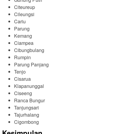
Citeureup
Cileungsi
Cariu
Parung
Kemang
Ciampea
Cibungbulang
Rumpin
Parung Panjang
Tenjo
Cisarua
Klapanunggal
Ciseeng
Ranca Bungur
Tanjungsari
Tajurhalang
Cigombong
Kesimpulan