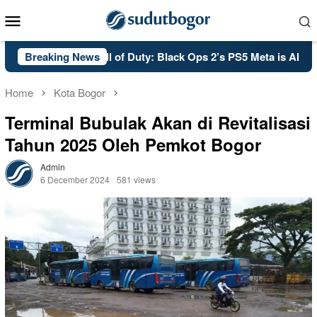
Skip
Mobile
to
Menu
content
Breaking News
PSA: Call of Duty: Black Ops 2’s PS5 Meta is Already Se
Home
Kota Bogor
Terminal Bubulak Akan di Revitalisasi
Tahun 2025 Oleh Pemkot Bogor
Admin
6 December 2024
581 views