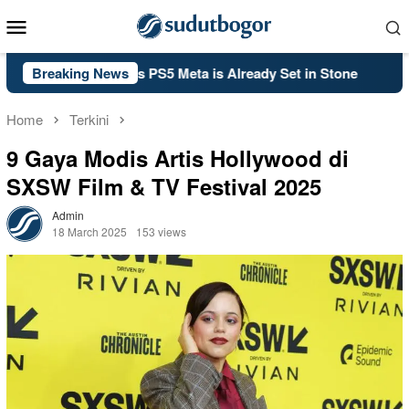
Skip
Mobile
to
Menu
content
y: Black Ops 2’s PS5 Meta is Already Set in Stone
Breaking News
Kelsey
Home
Terkini
9 Gaya Modis Artis Hollywood di
SXSW Film & TV Festival 2025
Admin
18 March 2025
153 views