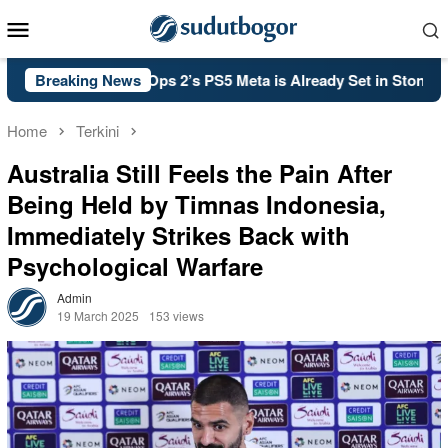
Skip
Mobile
to
Menu
content
 of Duty: Black Ops 2’s PS5 Meta is Already Set in Stone
Breaking News
Home
Terkini
Australia Still Feels the Pain After
Being Held by Timnas Indonesia,
Immediately Strikes Back with
Psychological Warfare
Admin
19 March 2025
153 views