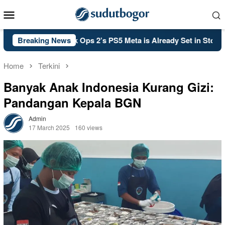
Skip
Mobile
to
Menu
content
l of Duty: Black Ops 2’s PS5 Meta is Already Set in Stone
Breaking News
Home
Terkini
Banyak Anak Indonesia Kurang Gizi:
Pandangan Kepala BGN
Admin
17 March 2025
160 views