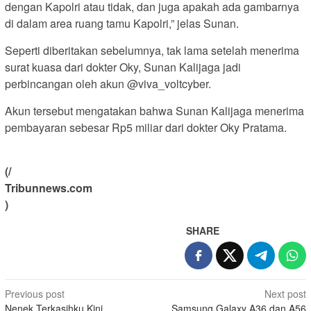
dengan Kapolri atau tidak, dan juga apakah ada gambarnya
di dalam area ruang tamu Kapolri,” jelas Sunan.
Seperti diberitakan sebelumnya, tak lama setelah menerima
surat kuasa dari dokter Oky, Sunan Kalijaga jadi
perbincangan oleh akun @viva_voltcyber.
Akun tersebut mengatakan bahwa Sunan Kalijaga menerima
pembayaran sebesar Rp5 miliar dari dokter Oky Pratama.
(/
Tribunnews.com
)
SHARE
Post
Previous post
Next post
Nenek Terkasihku Kini
Samsung Galaxy A36 dan A56