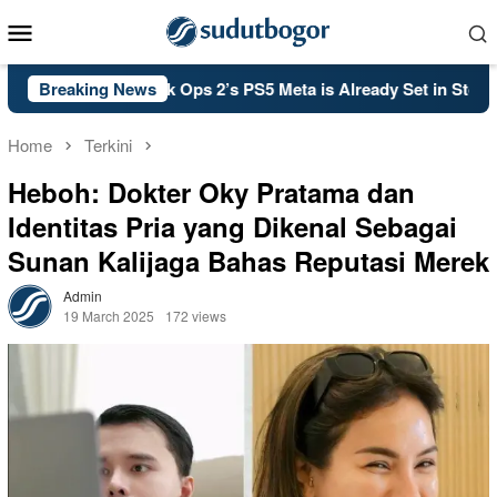
Skip
Mobile
to
Menu
content
l of Duty: Black Ops 2’s PS5 Meta is Already Set in Stone
Breaking News
Home
Terkini
Heboh: Dokter Oky Pratama dan
Identitas Pria yang Dikenal Sebagai
Sunan Kalijaga Bahas Reputasi Merek
Admin
19 March 2025
172 views