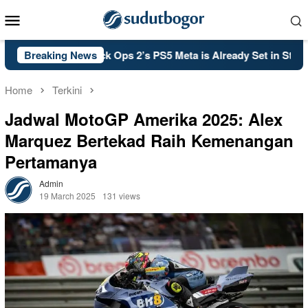
Skip
Mobile
to
Menu
content
ll of Duty: Black Ops 2’s PS5 Meta is Already Set in Stone
Breaking News
Home
Terkini
Jadwal MotoGP Amerika 2025: Alex
Marquez Bertekad Raih Kemenangan
Pertamanya
Admin
19 March 2025
131 views