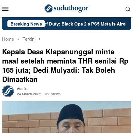
Skip
Mobile
to
Menu
content
Breaking News
PSA: Call of Duty: Black Ops 2’s PS5 Meta is Already Set i
Home
Terkini
Kepala Desa Klapanunggal minta
maaf setelah meminta THR senilai Rp
165 juta; Dedi Mulyadi: Tak Boleh
Dimaafkan
Admin
24 March 2025
163 views