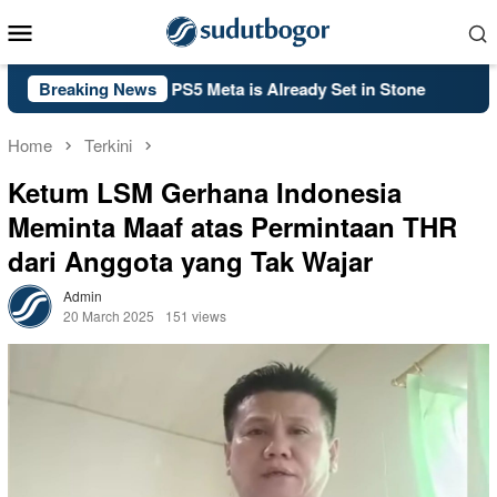
Skip
Mobile
to
Menu
content
y: Black Ops 2’s PS5 Meta is Already Set in Stone
Breaking News
Kelsey
Home
Terkini
Ketum LSM Gerhana Indonesia
Meminta Maaf atas Permintaan THR
dari Anggota yang Tak Wajar
Admin
20 March 2025
151 views