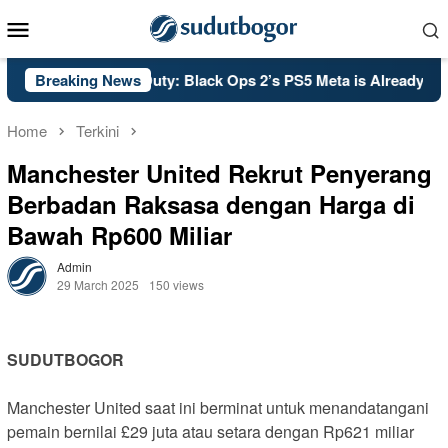
Skip
Mobile
to
Menu
content
PSA: Call of Duty: Black Ops 2’s PS5 Meta is Already Set in 
Breaking News
Home
Terkini
Manchester United Rekrut Penyerang
Berbadan Raksasa dengan Harga di
Bawah Rp600 Miliar
Admin
29 March 2025
150 views
SUDUTBOGOR
Manchester United saat ini berminat untuk menandatangani
pemain bernilai £29 juta atau setara dengan Rp621 miliar