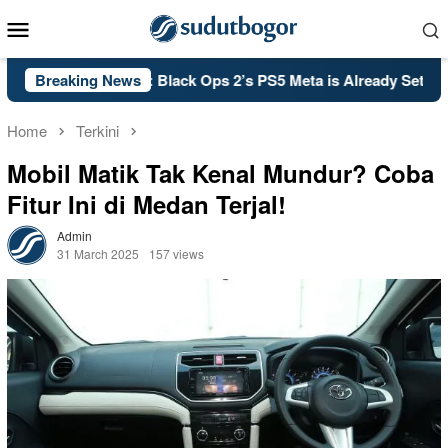
Skip
Mobile
to
Menu
content
PSA: Call of Duty: Black Ops 2’s PS5 Meta is Already Set in Sto
Breaking News
Home
Terkini
Mobil Matik Tak Kenal Mundur? Coba
Fitur Ini di Medan Terjal!
Admin
31 March 2025
157 views