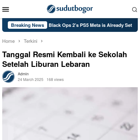
Skip
Mobile
to
Menu
content
PSA: Call of Duty: Black Ops 2’s PS5 Meta is Already Set in Sto
Breaking News
Home
Terkini
Tanggal Resmi Kembali ke Sekolah
Setelah Liburan Lebaran
Admin
24 March 2025
168 views