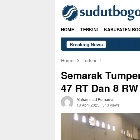
Skip
to
content
HOME
TERKINI
KABUPATEN BO
Breaking News
Home
Terkini
Semarak Tumpen
47 RT Dan 8 RW
Muhammad Purnama
18 April 2025
343 views