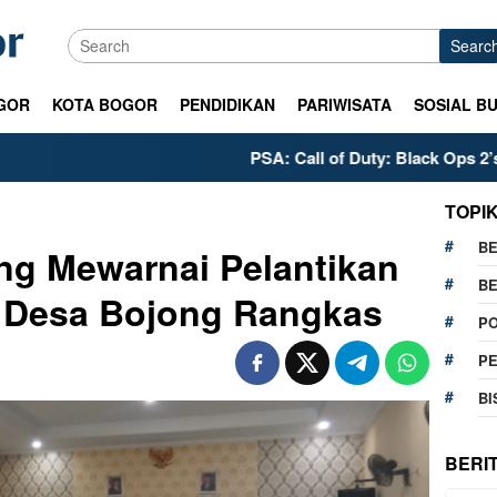
Searc
GOR
KOTA BOGOR
PENDIDIKAN
PARIWISATA
SOSIAL B
PSA: Call of Duty: Black Ops 2’s PS5 Met
TOPI
BE
g Mewarnai Pelantikan
BE
 Desa Bojong Rangkas
PO
P
BI
BERI