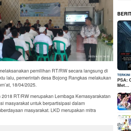
BERI
melaksanakan pemilihan RT/RW secara langsung di
TERKINI
ktu lalu, pemerintah desa Bojong Rangkas melakukan
PSA: C
um’at, 18/04/2025.
Met…
 2018 RT/RW merupakan Lembaga Kemasyarakatan
i masyarakat untuk berpartisipasi dalam
berdayaan masyarakat. LKD merupakan mitra