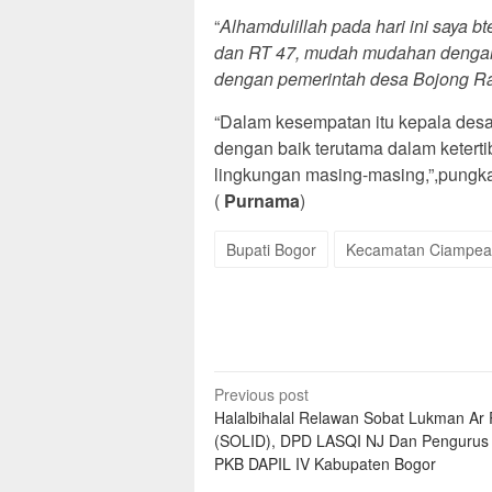
“
Alhamdulillah pada hari ini saya
dan RT 47, mudah mudahan dengan
dengan pemerintah desa Bojong R
“Dalam kesempatan itu kepala des
dengan baik terutama dalam ketert
lingkungan masing-masing,”,pungka
(
Purnama
)
Bupati Bogor
Kecamatan Ciampea
Post
Previous post
Halalbihalal Relawan Sobat Lukman Ar 
navigation
(SOLID), DPD LASQI NJ Dan Penguru
PKB DAPIL IV Kabupaten Bogor