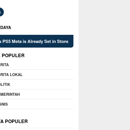
h
UDAYA
a is Already Set in Stone
Kelsey Mitchell’s Late Heroic
K POPULER
RITA
RITA LOKAL
LITIK
EMERINTAH
SNIS
TA POPULER