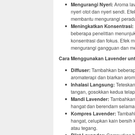
Mengurangi Nyeri:
Aroma lav
nyeri otot dan nyeri sendi. Efe
membantu mengurangi perada
Meningkatkan Konsentrasi:
beberapa penelitian menunju
konsentrasi dan fokus. Efek
mengurangi gangguan dan me
Cara Menggunakan Lavender unt
Diffuser:
Tambahkan beberapa 
aromaterapi dan biarkan aro
Inhalasi Langsung:
Teteskan
tangan, gosokkan kedua tela
Mandi Lavender:
Tambahkan b
hangat dan berendam selama 
Kompres Lavender:
Tambahka
hangat, celupkan kain bersih 
atau tegang.