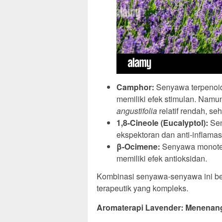
Camphor:
Senyawa terpenoid
memiliki efek stimulan. Nam
angustifolia
relatif rendah, se
1,8-Cineole (Eucalyptol):
Sen
ekspektoran dan anti-inflamas
β-Ocimene:
Senyawa monoter
memiliki efek antioksidan.
Kombinasi senyawa-senyawa ini bek
terapeutik yang kompleks.
Aromaterapi Lavender: Menenang