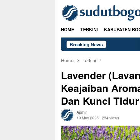
Skip
to
content
HOME
TERKINI
KABUPATEN BO
Breaking News
Home
Terkini
Lavender (Lavan
Keajaiban Aroma
Dan Kunci Tidu
Admin
19 May 2025
234 views