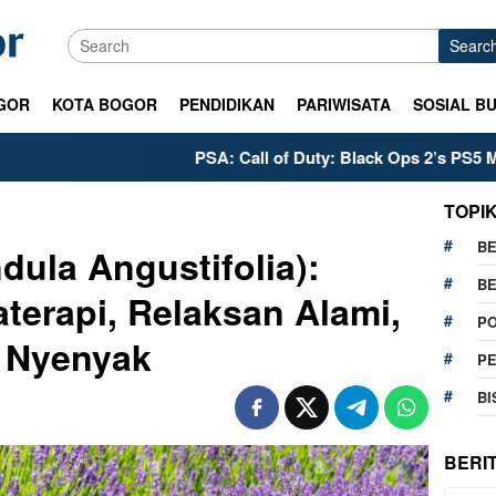
Searc
GOR
KOTA BOGOR
PENDIDIKAN
PARIWISATA
SOSIAL B
PSA: Call of Duty: Black Ops 2’s PS5 Meta is Already S
TOPI
BE
dula Angustifolia):
BE
terapi, Relaksan Alami,
PO
r Nyenyak
P
BI
BERI