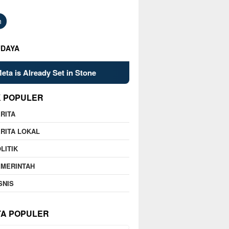
h
UDAYA
et in Stone
Kelsey Mitchell’s Late Heroics Lead Fever P
K POPULER
RITA
RITA LOKAL
LITIK
EMERINTAH
SNIS
TA POPULER