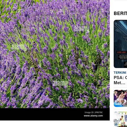
BERI
TERKINI
PSA: C
Met…