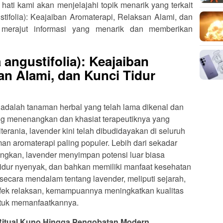
ati kami akan menjelajahi topik menarik yang terkait
ifolia): Keajaiban Aromaterapi, Relaksan Alami, dan
 merajut informasi yang menarik dan memberikan
angustifolia): Keajaiban
an Alami, dan Kunci Tidur
 adalah tanaman herbal yang telah lama dikenal dan
ng menenangkan dan khasiat terapeutiknya yang
erania, lavender kini telah dibudidayakan di seluruh
an aromaterapi paling populer. Lebih dari sekadar
kan, lavender menyimpan potensi luar biasa
tidur nyenyak, dan bahkan memiliki manfaat kesehatan
 secara mendalam tentang lavender, meliputi sejarah,
efek relaksan, kemampuannya meningkatkan kualitas
untuk memanfaatkannya.
 Ritual Kuno Hingga Pengobatan Modern