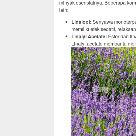
minyak esensialnya. Beberapa kom
lain:
Linalool:
Senyawa monoterpen
memiliki efek sedatif, relaksan
Linalyl Acetate:
Ester dari li
Linalyl acetate membantu me