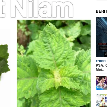
BERI
TERKINI
PSA: C
Met…