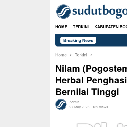
Skip
to
content
HOME
TERKINI
KABUPATEN BO
Breaking News
Home
Terkini
Nilam (Pogostem
Herbal Penghasi
Bernilai Tinggi
Admin
27 May 2025
189 views