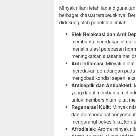
Minyak nilam telah lama digunakan
berbagai khasiat terapeutiknya. Be
didukung oleh penelitian ilmiah:
Efek Relaksasi dan Anti-Dep
membantu meredakan stres, k
menstimulasi pelepasan hormo
meningkatkan suasana hati d
Anti-Inflamasi:
Minyak nilam m
meredakan peradangan pada ku
mengobati kondisi seperti eksim
Antiseptik dan Antibakteri:
M
yang dapat membantu melindung
untuk membersihkan luka, men
Regenerasi Kulit:
Minyak nil
dan mempercepat penyembuhan
mengurangi bekas luka, keruta
Afrodisiak:
Aroma minyak nil