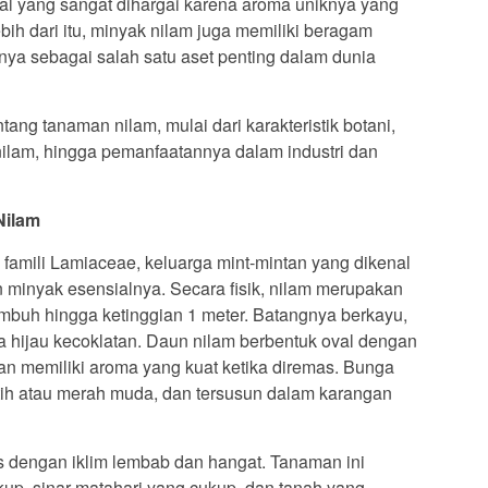
al yang sangat dihargai karena aroma uniknya yang
bih dari itu, minyak nilam juga memiliki beragam
nya sebagai salah satu aset penting dalam dunia
tang tanaman nilam, mulai dari karakteristik botani,
ilam, hingga pemanfaatannya dalam industri dan
Nilam
famili Lamiaceae, keluarga mint-mintan yang dikenal
minyak esensialnya. Secara fisik, nilam merupakan
mbuh hingga ketinggian 1 meter. Batangnya berkayu,
a hijau kecoklatan. Daun nilam berbentuk oval dengan
 dan memiliki aroma yang kuat ketika diremas. Bunga
utih atau merah muda, dan tersusun dalam karangan
is dengan iklim lembab dan hangat. Tanaman ini
p, sinar matahari yang cukup, dan tanah yang