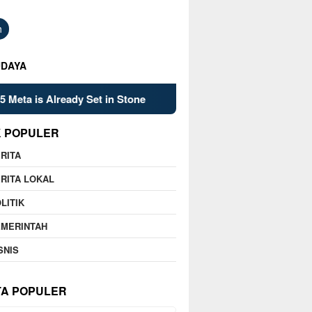
h
UDAYA
et in Stone
Kelsey Mitchell’s Late Heroics Lead Fever P
K POPULER
RITA
RITA LOKAL
LITIK
EMERINTAH
SNIS
TA POPULER