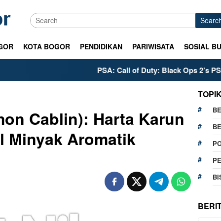
Searc
GOR
KOTA BOGOR
PENDIDIKAN
PARIWISATA
SOSIAL B
PSA: Call of Duty: Black Ops 2’s PS5 Meta is Already S
TOPI
BE
on Cablin): Harta Karun
BE
l Minyak Aromatik
PO
P
BI
BERI