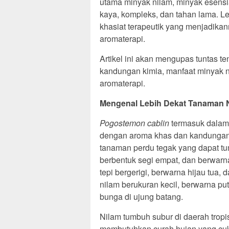
utama minyak nilam, minyak esensi
kaya, kompleks, dan tahan lama. Le
khasiat terapeutik yang menjadikan
aromaterapi.
Artikel ini akan mengupas tuntas ten
kandungan kimia, manfaat minyak n
aromaterapi.
Mengenal Lebih Dekat Tanaman 
Pogostemon cablin
termasuk dalam 
dengan aroma khas dan kandungan 
tanaman perdu tegak yang dapat tu
berbentuk segi empat, dan berwarn
tepi bergerigi, berwarna hijau tua,
nilam berukuran kecil, berwarna p
bunga di ujung batang.
Nilam tumbuh subur di daerah trop
membutuhkan curah hujan yang cuku