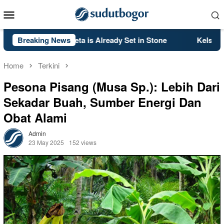
Skip
Mobile
to
Menu
content
2’s PS5 Meta is Already Set in Stone
Breaking News
Kelsey Mitchell’s 
Home
Terkini
Pesona Pisang (Musa Sp.): Lebih Dari
Sekadar Buah, Sumber Energi Dan
Obat Alami
Admin
23 May 2025
152 views