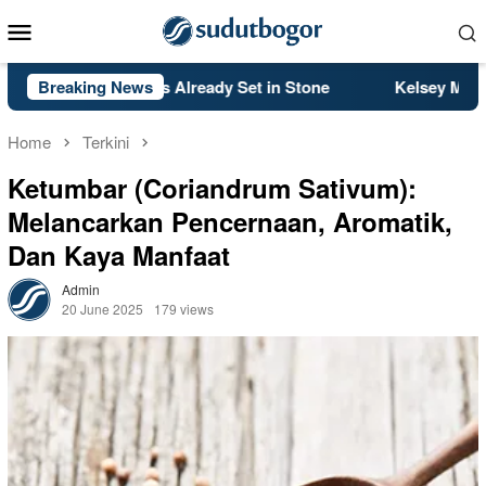
Skip
Mobile
to
Menu
content
5 Meta is Already Set in Stone
Breaking News
Kelsey Mitchell’s Late He
Home
Terkini
Ketumbar (Coriandrum Sativum):
Melancarkan Pencernaan, Aromatik,
Dan Kaya Manfaat
Admin
20 June 2025
179 views