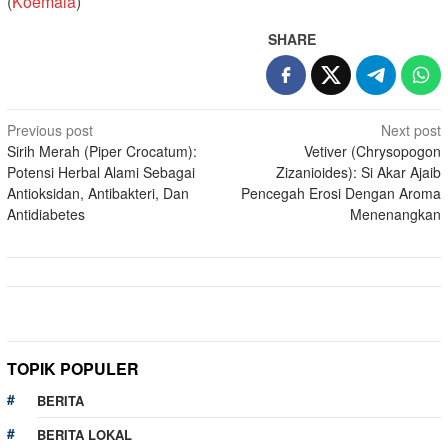
(
Koemala
)
SHARE
Post
Previous post
Next post
Sirih Merah (Piper Crocatum):
Vetiver (Chrysopogon
navigation
Potensi Herbal Alami Sebagai
Zizanioides): Si Akar Ajaib
Antioksidan, Antibakteri, Dan
Pencegah Erosi Dengan Aroma
Antidiabetes
Menenangkan
TOPIK POPULER
BERITA
BERITA LOKAL