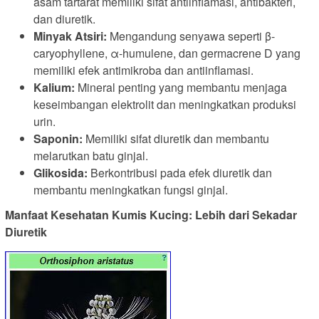
asam tartarat memiliki sifat antiinflamasi, antibakteri,
dan diuretik.
Minyak Atsiri:
Mengandung senyawa seperti β-
caryophyllene, α-humulene, dan germacrene D yang
memiliki efek antimikroba dan antiinflamasi.
Kalium:
Mineral penting yang membantu menjaga
keseimbangan elektrolit dan meningkatkan produksi
urin.
Saponin:
Memiliki sifat diuretik dan membantu
melarutkan batu ginjal.
Glikosida:
Berkontribusi pada efek diuretik dan
membantu meningkatkan fungsi ginjal.
Manfaat Kesehatan Kumis Kucing: Lebih dari Sekadar
Diuretik