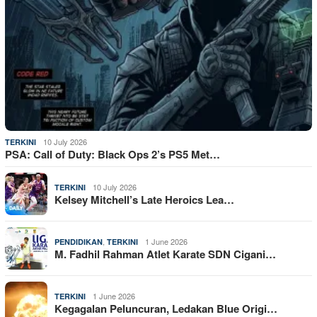
10 July 2026
TERKINI
PSA: Call of Duty: Black Ops 2’s PS5 Met…
10 July 2026
TERKINI
Kelsey Mitchell’s Late Heroics Lea…
,
1 June 2026
PENDIDIKAN
TERKINI
M. Fadhil Rahman Atlet Karate SDN Cigani…
1 June 2026
TERKINI
Kegagalan Peluncuran, Ledakan Blue Origi…