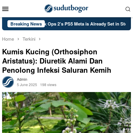
Skip
Mobile
to
Menu
content
: Black Ops 2’s PS5 Meta is Already Set in Stone
Breaking News
Kelsey 
Home
Terkini
Kumis Kucing (Orthosiphon
Aristatus): Diuretik Alami Dan
Penolong Infeksi Saluran Kemih
Admin
5 June 2025
198 views