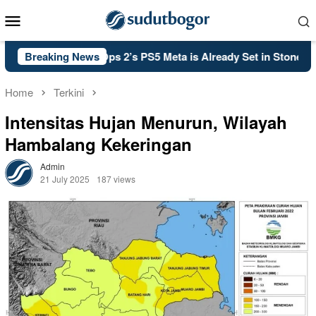
Skip
Mobile
to
Menu
content
of Duty: Black Ops 2’s PS5 Meta is Already Set in Stone
Breaking News
Home
Terkini
Intensitas Hujan Menurun, Wilayah
Hambalang Kekeringan
Admin
21 July 2025
187 views