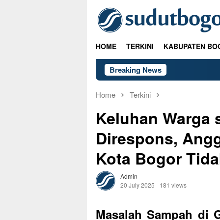
Skip
to
content
HOME
TERKINI
KABUPATEN BO
Breaking News
Home
Terkini
Keluhan Warga 
Direspons, Ang
Kota Bogor Tida
Admin
20 July 2025
181 views
Masalah Sampah di G