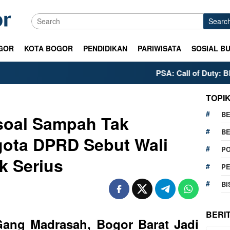
Searc
GOR
KOTA BOGOR
PENDIDIKAN
PARIWISATA
SOSIAL B
PSA: Call of Duty: Black Op
TOPI
BE
soal Sampah Tak
BE
gota DPRD Sebut Wali
PO
k Serius
P
BI
BERI
ang Madrasah, Bogor Barat Jadi