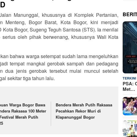
RD
BERI
Jalan Manunggal, khususnya di Komplek Pertanian,
Menteng, Bogor Barat, Kota Bogor, kini menjadi
D Kota Bogor, Sugeng Teguh Santosa (STS). Ia menilai
 serius oleh pihak berwenang, khususnya Wali Kota
kan bahwa warga setempat sudah lama mengeluhkan
jadi tempat mangkal gerobak sampah dan pedagang
n dua jenis gerobak tersebut mulai muncul setelah
 sekitar tiga tahun lalu.
TERKINI
PSA: C
Met…
buan Warga Bogor Bawa
Bendera Merah Putih Raksasa
ndera Raksasa 100 Meter
Pecahkan Rekor Muri di
 Festival Merah Putih
Klapanunggal Bogor
25