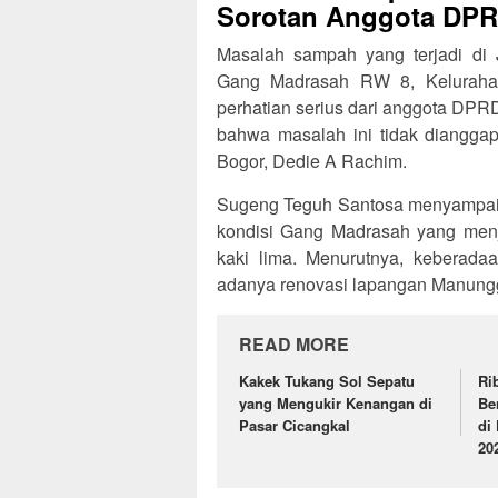
Sorotan Anggota DP
Masalah sampah yang terjadi di 
Gang Madrasah RW 8, Kelurahan 
perhatian serius dari anggota DPR
bahwa masalah ini tidak dianggap
Bogor, Dedie A Rachim.
Sugeng Teguh Santosa menyampai
kondisi Gang Madrasah yang men
kaki lima. Menurutnya, keberadaa
adanya renovasi lapangan Manunggal
READ MORE
Kakek Tukang Sol Sepatu
Ri
yang Mengukir Kenangan di
Be
Pasar Cicangkal
di
20