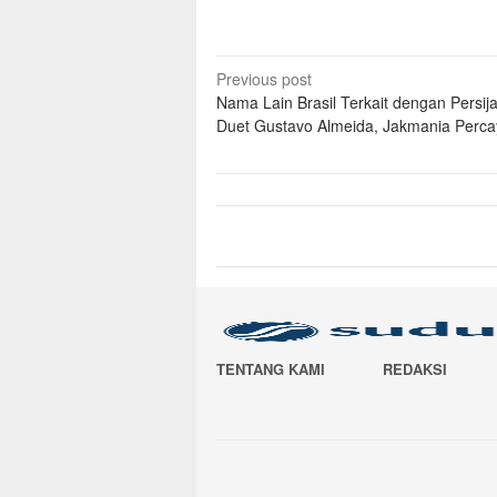
Post
Previous post
Nama Lain Brasil Terkait dengan Persij
navigation
Duet Gustavo Almeida, Jakmania Perc
TENTANG KAMI
REDAKSI