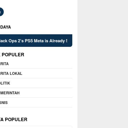
h
UDAYA
s 2’s PS5 Meta is Already Set in Stone
Kelsey Mitchell’s
K POPULER
RITA
RITA LOKAL
LITIK
EMERINTAH
SNIS
TA POPULER