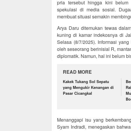
pria tersebut hingga kini belu
spekulasi di media sosial. Dug
membuat situasi semakin membing
Arya Daru ditemukan tewas dalam k
kuning di kamar indekosnya di Ja
Selasa (8/7/2025). Informasi yan
oleh seseorang berinisial R, manta
diplomatik. Namun, hal ini belum b
READ MORE
Kakek Tukang Sol Sepatu
Be
yang Mengukir Kenangan di
Ra
Pasar Cicangkal
Mu
Bo
Menanggapi isu yang berkembang
Syam Indradi, menegaskan bahwa i