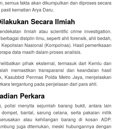
kan, semua fakta akan dikumpulkan dan diproses secara
pasti kematian Arya Daru.
ilakukan Secara Ilmiah
dekatan ilmiah atau scientific crime investigation.
berbagai disiplin ilmu, seperti ahli forensik, ahli bedah,
isi Kepolisian Nasional (Kompolnas). Hasil pemeriksaan
berapa data masih dalam proses analisis.
melibatkan pihak eksternal, termasuk dari Kemlu dan
ah memastikan transparansi dan keandalan hasil
ak, Kasubbid Penmas Polda Metro Jaya, menjelaskan
ara tergantung pada penjelasan dari para ahli.
adian Perkara
, polisi menyita sejumlah barang bukti, antara lain
 dompet, bantal, sarung celana, serta pakaian milik
kerusakan atau kehilangan barang di kosan ADP.
lambung juga ditemukan, meski hubungannya dengan