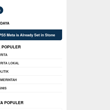
h
UDAYA
 Already Set in Stone
Kelsey Mitchell’s Late Heroics Le
K POPULER
RITA
RITA LOKAL
LITIK
EMERINTAH
SNIS
TA POPULER