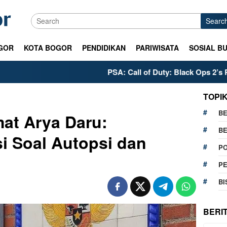
Searc
GOR
KOTA BOGOR
PENDIDIKAN
PARIWISATA
SOSIAL B
PSA: Call of Duty: Black Ops 2’s PS5 Meta is
TOPI
BE
at Arya Daru:
BE
i Soal Autopsi dan
PO
P
BI
BERI