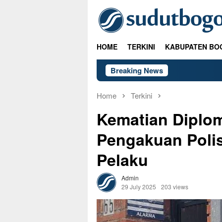
Skip
to
content
HOME
TERKINI
KABUPATEN BO
Breaking News
Home
Terkini
Kematian Diplom
Pengakuan Polis
Pelaku
Admin
29 July 2025
203 views