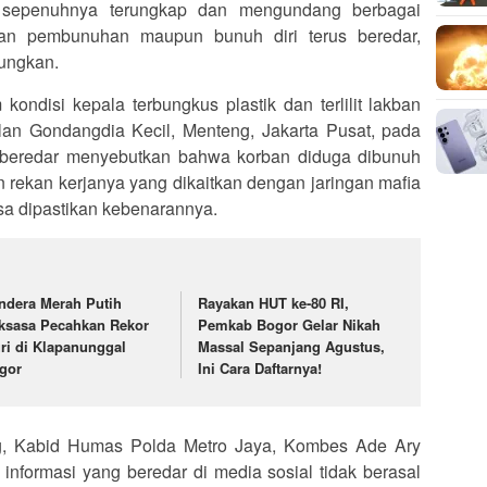
m sepenuhnya terungkap dan mengundang berbagai
aan pembunuhan maupun bunuh diri terus beredar,
ungkan.
ondisi kepala terbungkus plastik dan terlilit lakban
lan Gondangdia Kecil, Menteng, Jakarta Pusat, pada
g beredar menyebutkan bahwa korban diduga dibunuh
n rekan kerjanya yang dikaitkan dengan jaringan mafia
isa dipastikan kebenarannya.
ndera Merah Putih
Rayakan HUT ke-80 RI,
ksasa Pecahkan Rekor
Pemkab Bogor Gelar Nikah
ri di Klapanunggal
Massal Sepanjang Agustus,
gor
Ini Cara Daftarnya!
, Kabid Humas Polda Metro Jaya, Kombes Ade Ary
nformasi yang beredar di media sosial tidak berasal