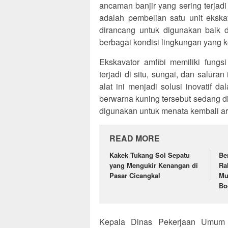
ancaman banjir yang sering terjadi
adalah pembelian satu unit ekskav
dirancang untuk digunakan baik 
berbagai kondisi lingkungan yang 
Ekskavator amfibi memiliki fung
terjadi di situ, sungai, dan salur
alat ini menjadi solusi inovatif 
berwarna kuning tersebut sedang diuj
digunakan untuk menata kembali area
READ MORE
Kakek Tukang Sol Sepatu
Be
yang Mengukir Kenangan di
Ra
Pasar Cicangkal
Mu
Bo
Kepala Dinas Pekerjaan Umum