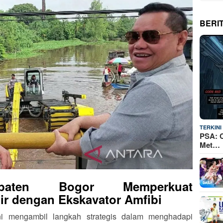
BERI
TERKINI
PSA: C
Met…
upaten Bogor Memperkuat
r dengan Ekskavator Amfibi
i mengambil langkah strategis dalam menghadapi