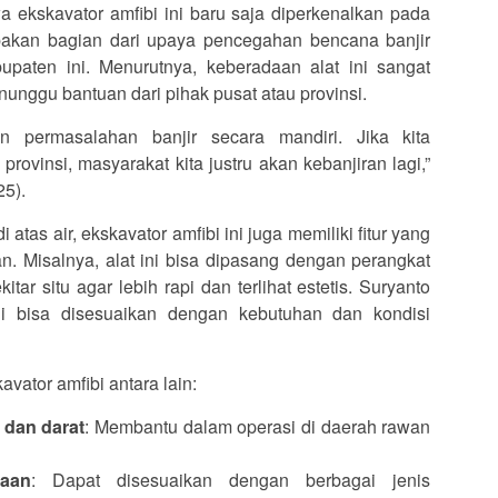
 ekskavator amfibi ini baru saja diperkenalkan pada
akan bagian dari upaya pencegahan bencana banjir
bupaten ini. Menurutnya, keberadaan alat ini sangat
nunggu bantuan dari pihak pusat atau provinsi.
kan permasalahan banjir secara mandiri. Jika kita
rovinsi, masyarakat kita justru akan kebanjiran lagi,”
25).
tas air, ekskavator amfibi ini juga memiliki fitur yang
an. Misalnya, alat ini bisa dipasang dengan perangkat
ar situ agar lebih rapi dan terlihat estetis. Suryanto
ni bisa disesuaikan dengan kebutuhan dan kondisi
vator amfibi antara lain:
 dan darat
: Membantu dalam operasi di daerah rawan
naan
: Dapat disesuaikan dengan berbagai jenis