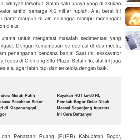
 di wilayah tersebut. Salah satu upaya yang dilakukan
ator amfibi seharga 4,6 miliar rupiah. Alat berat ini
di darat maupun di air, sehingga mampu menangani
kompleks.
si utama untuk mengatasi masalah sedimentasi yang
an irigasi. Dengan kemampuan beroperasi di dua media,
dalam penanganan bencana banjir. Saat ini, ekskavator
i coba di Cibinong Situ Plaza. Selain itu, alat ini juga
 situ agar lebih rapi dan terkelola dengan baik.
ndera Merah Putih
Rayakan HUT ke-80 RI,
ksasa Pecahkan Rekor
Pemkab Bogor Gelar Nikah
ri di Klapanunggal
Massal Sepanjang Agustus,
gor
Ini Cara Daftarnya!
 dan Penataan Ruang (PUPR) Kabupaten Bogor,