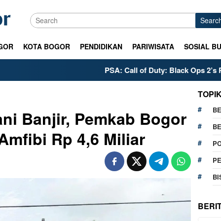
Searc
GOR
KOTA BOGOR
PENDIDIKAN
PARIWISATA
SOSIAL B
PSA: Call of Duty: Black Ops 2’s PS5 Meta i
TOPI
BE
ni Banjir, Pemkab Bogor
BE
Amfibi Rp 4,6 Miliar
PO
P
BI
BERI