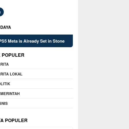
h
UDAYA
s Already Set in Stone
Kelsey Mitchell’s Late Heroics L
K POPULER
RITA
RITA LOKAL
LITIK
EMERINTAH
SNIS
TA POPULER