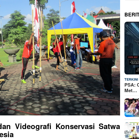
BERI
TERKINI
PSA: C
Met…
dan Videografi Konservasi Satwa
esia