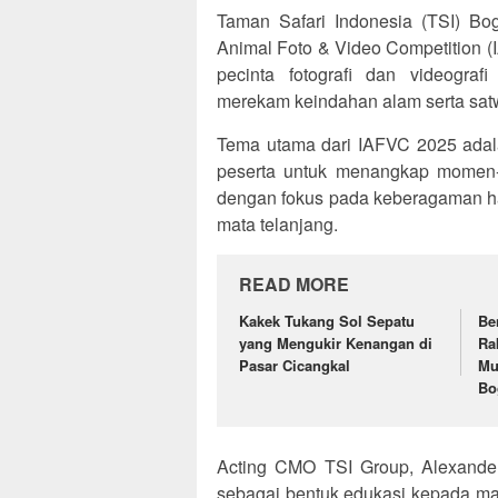
Taman Safari Indonesia (TSI) Bog
Animal Foto & Video Competition (
pecinta fotografi dan videograf
merekam keindahan alam serta satw
Tema utama dari IAFVC 2025 adala
peserta untuk menangkap momen-
dengan fokus pada keberagaman haya
mata telanjang.
READ MORE
Kakek Tukang Sol Sepatu
Be
yang Mengukir Kenangan di
Ra
Pasar Cicangkal
Mu
Bo
Acting CMO TSI Group, Alexander
sebagai bentuk edukasi kepada mas