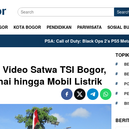
Searc
GOR
KOTA BOGOR
PENDIDIKAN
PARIWISATA
SOSIAL B
PSA: Call of Duty: Black Ops 2’s PS5 Meta is Already
TOPI
BE
Video Satwa TSI Bogor,
BE
ai hingga Mobil Listrik
PO
P
BI
BERI