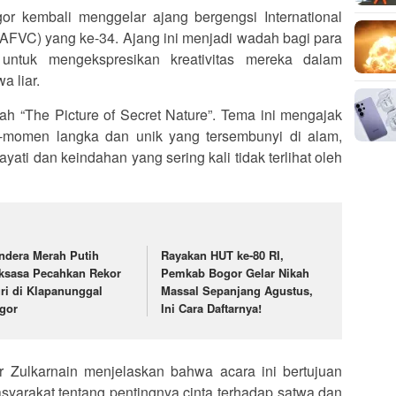
or kembali menggelar ajang bergengsi International
IAFVC) yang ke-34. Ajang ini menjadi wadah bagi para
i untuk mengekspresikan kreativitas mereka dalam
a liar.
h “The Picture of Secret Nature”. Tema ini mengajak
momen langka dan unik yang tersembunyi di alam,
ti dan keindahan yang sering kali tidak terlihat oleh
ndera Merah Putih
Rayakan HUT ke-80 RI,
ksasa Pecahkan Rekor
Pemkab Bogor Gelar Nikah
ri di Klapanunggal
Massal Sepanjang Agustus,
gor
Ini Cara Daftarnya!
 Zulkarnain menjelaskan bahwa acara ini bertujuan
yarakat tentang pentingnya cinta terhadap satwa dan