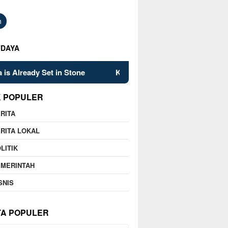
h
UDAYA
 Set in Stone
Kelsey Mitchell’s Late Heroics Lead Fever
K POPULER
RITA
RITA LOKAL
LITIK
EMERINTAH
SNIS
TA POPULER