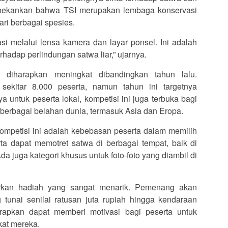
menekankan bahwa TSI merupakan lembaga konservasi
ari berbagai spesies.
i melalui lensa kamera dan layar ponsel. Ini adalah
hadap perlindungan satwa liar,” ujarnya.
 diharapkan meningkat dibandingkan tahun lalu.
sekitar 8.000 peserta, namun tahun ini targetnya
 untuk peserta lokal, kompetisi ini juga terbuka bagi
i berbagai belahan dunia, termasuk Asia dan Eropa.
kompetisi ini adalah kebebasan peserta dalam memilih
ta dapat memotret satwa di berbagai tempat, baik di
a juga kategori khusus untuk foto-foto yang diambil di
warkan hadiah yang sangat menarik. Pemenang akan
unai senilai ratusan juta rupiah hingga kendaraan
harapkan dapat memberi motivasi bagi peserta untuk
kat mereka.