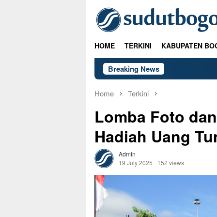
Skip
to
content
HOME
TERKINI
KABUPATEN BO
Breaking News
Home
Terkini
Lomba Foto dan 
Hadiah Uang Tun
Admin
19 July 2025
152 views