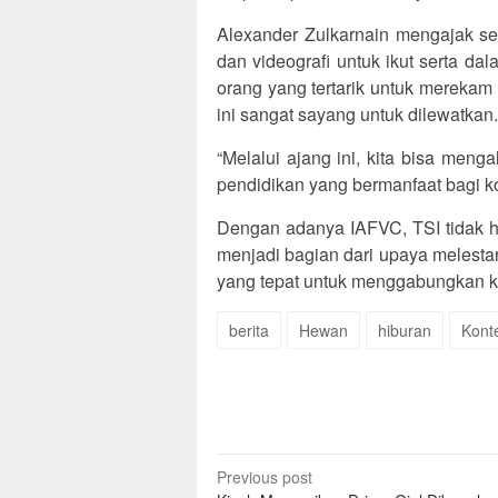
Alexander Zulkarnain mengajak sel
dan videografi untuk ikut serta da
orang yang tertarik untuk merek
ini sangat sayang untuk dilewatkan.
“Melalui ajang ini, kita bisa men
pendidikan yang bermanfaat bagi kon
Dengan adanya IAFVC, TSI tidak h
menjadi bagian dari upaya melestar
yang tepat untuk menggabungkan kr
berita
Hewan
hiburan
Kont
Post
Previous post