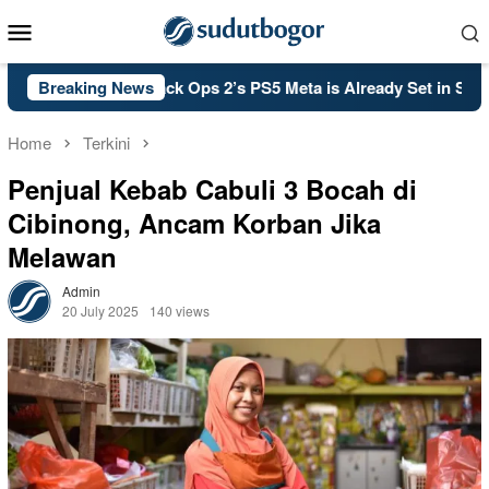
Skip
Mobile
to
Menu
content
all of Duty: Black Ops 2’s PS5 Meta is Already Set in Stone
Breaking News
Home
Terkini
Penjual Kebab Cabuli 3 Bocah di
Cibinong, Ancam Korban Jika
Melawan
Admin
20 July 2025
140 views