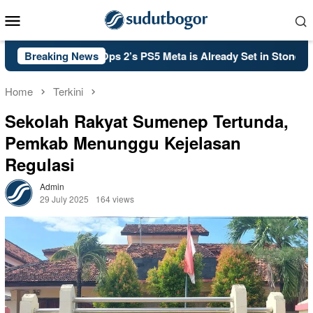
Skip
Mobile
to
Menu
content
of Duty: Black Ops 2’s PS5 Meta is Already Set in Stone
Breaking News
Home
Terkini
Sekolah Rakyat Sumenep Tertunda,
Pemkab Menunggu Kejelasan
Regulasi
Admin
29 July 2025
164 views