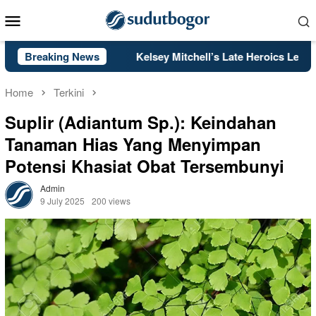
Skip
Mobile
to
Menu
content
Stone
Breaking News
Kelsey Mitchell’s Late Heroics Lead Fever Past M
Home
Terkini
Suplir (Adiantum Sp.): Keindahan
Tanaman Hias Yang Menyimpan
Potensi Khasiat Obat Tersembunyi
Admin
9 July 2025
200 views