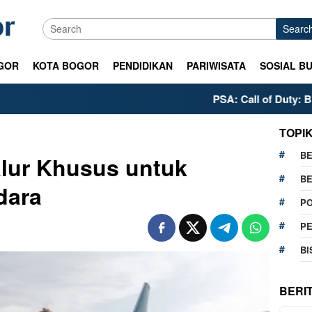
Searc
GOR
KOTA BOGOR
PENDIDIKAN
PARIWISATA
SOSIAL B
PSA: Call of Duty: Black Ops 2’
TOPI
BE
lur Khusus untuk
BE
dara
PO
P
BI
BERI