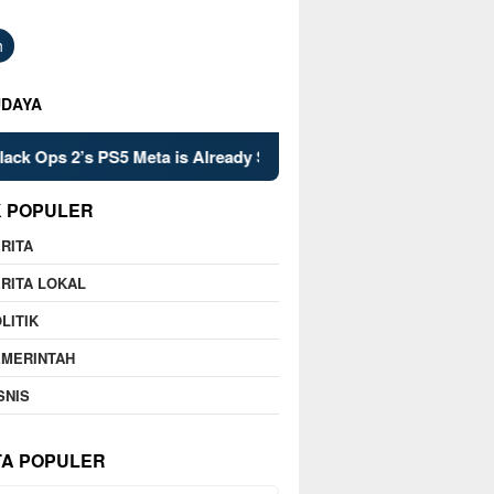
h
UDAYA
s PS5 Meta is Already Set in Stone
Kelsey Mitchell’s Lat
K POPULER
RITA
RITA LOKAL
LITIK
EMERINTAH
SNIS
TA POPULER