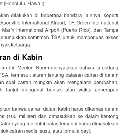
rt (Honolulu, Hawaii).
kan dilakukan di beberapa bandara lainnya, seperti
ksonville International Airport, T.F. Green International
 Marín International Airport (Puerto Rico), dan Tampa
Ini menunjukkan komitmen TSA untuk memperluas akses
nyak keluarga.
ran di Kabin
an ini, Menteri Noem menyatakan bahwa ia sedang
TSA, termasuk aturan tentang batasan cairan di dalam
an soal cairan mungkin akan mengalami perubahan,
ih lanjut mengenai bentuk atau waktu penerapan
apkan bahwa cairan dalam kabin harus dikemas dalam
s (100 mililiter) dan dimasukkan ke dalam kantong
. Cairan yang melebihi batas tersebut harus dimasukkan
ntuk cairan medis, susu, atau formula bayi.