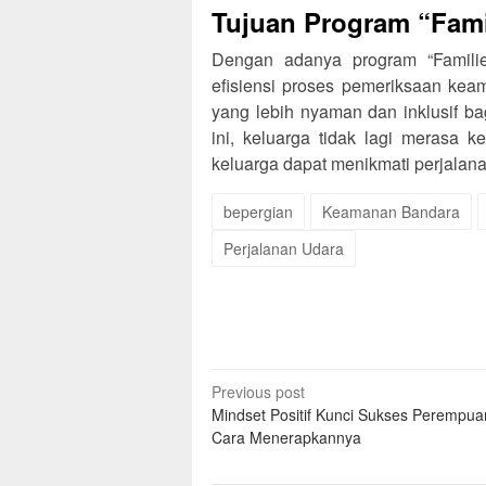
Tujuan Program “Famil
Dengan adanya program “Familie
efisiensi proses pemeriksaan ke
yang lebih nyaman dan inklusif b
ini, keluarga tidak lagi merasa 
keluarga dapat menikmati perjalan
bepergian
Keamanan Bandara
Perjalanan Udara
Post
Previous post
Mindset Positif Kunci Sukses Perempuan
navigation
Cara Menerapkannya