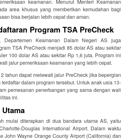
emeriksaan keamanan. Menurut Menteri Keamanan
 ada area khusus yang memberikan kemudahan bagi
aan bisa berjalan lebih cepat dan aman.
daftaran Program TSA PreCheck
 ini, Departemen Keamanan Dalam Negeri AS juga
gram TSA PreCheck menjadi 85 dolar AS atau sekitar
guler 100 dolar AS atau sekitar Rp 1,6 juta. Program ini
ti jalur pemeriksaan keamanan yang lebih cepat.
12 tahun dapat melewati jalur PreCheck jika bepergian
erdaftar dalam program tersebut. Untuk anak usia 13-
alam pemesanan penerbangan yang sama dengan wali
itas ini.
a Utama
lah mulai diterapkan di dua bandara utama AS, yaitu
 Charlotte-Douglas International Airport. Dalam waktu
 ke John Wayne Orange County Airport (California) dan