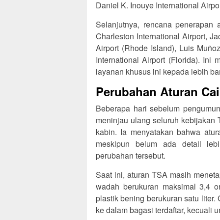
Daniel K. Inouye International Airpo
Selanjutnya, rencana penerapan a
Charleston International Airport, Jac
Airport (Rhode Island), Luis Muñoz
International Airport (Florida). 
layanan khusus ini kepada lebih ba
Perubahan Aturan Cai
Beberapa hari sebelum pengumum
meninjau ulang seluruh kebijakan 
kabin. Ia menyatakan bahwa atur
meskipun belum ada detail leb
perubahan tersebut.
Saat ini, aturan TSA masih menet
wadah berukuran maksimal 3,4 on
plastik bening berukuran satu liter
ke dalam bagasi terdaftar, kecuali u