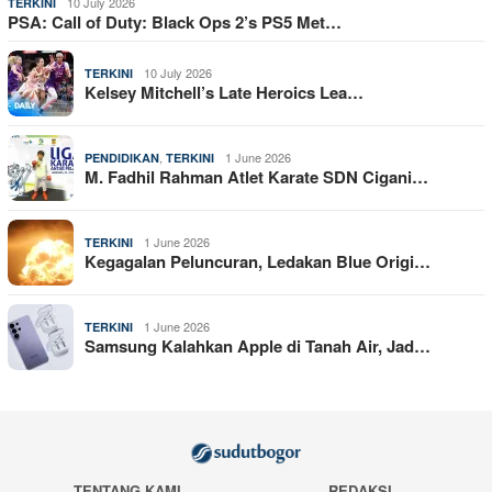
10 July 2026
TERKINI
PSA: Call of Duty: Black Ops 2’s PS5 Met…
10 July 2026
TERKINI
Kelsey Mitchell’s Late Heroics Lea…
,
1 June 2026
PENDIDIKAN
TERKINI
M. Fadhil Rahman Atlet Karate SDN Cigani…
1 June 2026
TERKINI
Kegagalan Peluncuran, Ledakan Blue Origi…
1 June 2026
TERKINI
Samsung Kalahkan Apple di Tanah Air, Jad…
TENTANG KAMI
REDAKSI