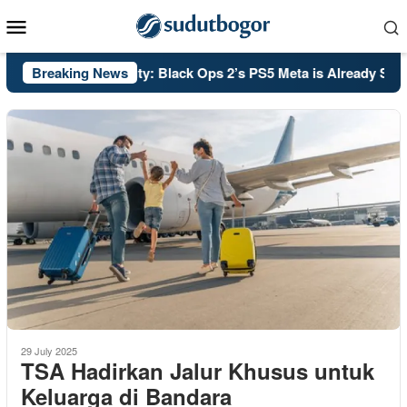
Skip
Mobile
to
Menu
content
PSA: Call of Duty: Black Ops 2’s PS5 Meta is Already Set in 
Breaking News
29 July 2025
TSA Hadirkan Jalur Khusus untuk
Keluarga di Bandara