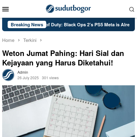
Skip
Mobile
to
Menu
content
Breaking News
PSA: Call of Duty: Black Ops 2’s PS5 Meta is Already Set 
Home
Terkini
Weton Jumat Pahing: Hari Sial dan
Kejayaan yang Harus Diketahui!
Admin
26 July 2025
301 views