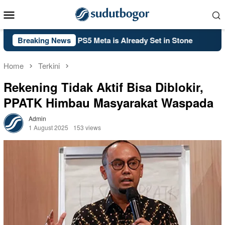
Skip
Mobile
to
Menu
content
: Black Ops 2’s PS5 Meta is Already Set in Stone
Breaking News
Kelsey 
Home
Terkini
Rekening Tidak Aktif Bisa Diblokir,
PPATK Himbau Masyarakat Waspada
Admin
1 August 2025
153 views