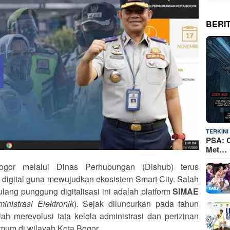
BERI
TERKINI
PSA: C
Met…
or melalui Dinas Perhubungan (Dishub) terus
digital guna mewujudkan ekosistem Smart City. Salah
ulang punggung digitalisasi ini adalah platform
SIMAE
nistrasi Elektronik
). Sejak diluncurkan pada tahun
lah merevolusi tata kelola administrasi dan perizinan
mum di wilayah Kota Bogor.