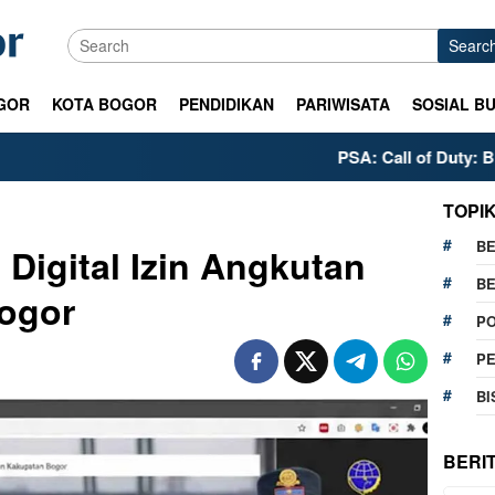
Searc
GOR
KOTA BOGOR
PENDIDIKAN
PARIWISATA
SOSIAL B
PSA: Call of Duty: Black Ops
TOPI
BE
Digital Izin Angkutan
BE
ogor
PO
P
BI
BERI