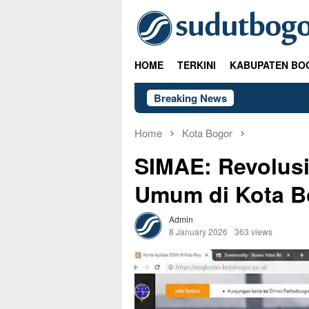
Skip
to
content
HOME
TERKINI
KABUPATEN BO
Breaking News
Home
Kota Bogor
SIMAE: Revolusi 
Umum di Kota B
Admin
8 January 2026
363 views