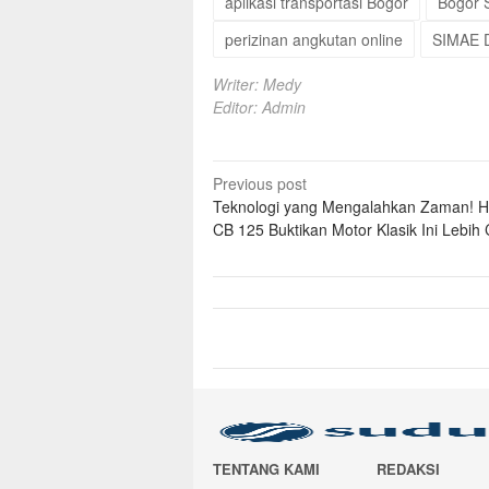
aplikasi transportasi Bogor
Bogor 
perizinan angkutan online
SIMAE D
Writer: Medy
Editor: Admin
Post
Previous post
Teknologi yang Mengalahkan Zaman! 
navigation
CB 125 Buktikan Motor Klasik Ini Lebih
TENTANG KAMI
REDAKSI