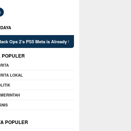
h
UDAYA
 2’s PS5 Meta is Already Set in Stone
Kelsey Mitchell’s
K POPULER
RITA
RITA LOKAL
LITIK
EMERINTAH
SNIS
TA POPULER