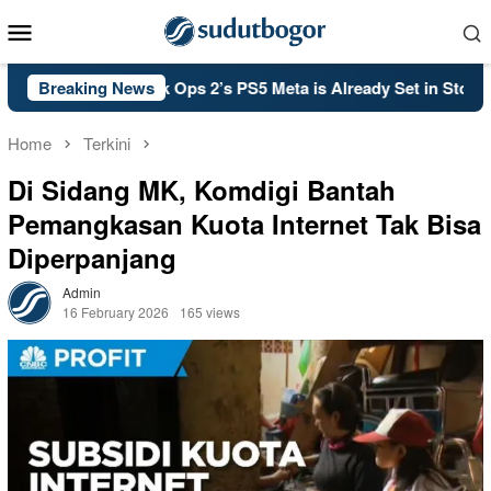
Skip
Mobile
to
Menu
content
l of Duty: Black Ops 2’s PS5 Meta is Already Set in Stone
Breaking News
Home
Terkini
Di Sidang MK, Komdigi Bantah
Pemangkasan Kuota Internet Tak Bisa
Diperpanjang
Admin
16 February 2026
165 views