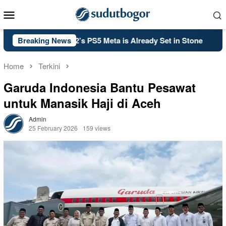
Skip
Mobile
to
Menu
content
Duty: Black Ops 2’s PS5 Meta is Already Set in Stone
Breaking News
Kel
Home
Terkini
Garuda Indonesia Bantu Pesawat
untuk Manasik Haji di Aceh
Admin
25 February 2026
159 views