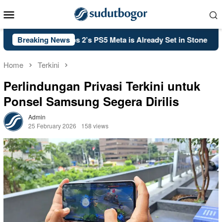
Skip
Mobile
to
Menu
content
f Duty: Black Ops 2’s PS5 Meta is Already Set in Stone
Breaking News
K
Home
Terkini
Perlindungan Privasi Terkini untuk
Ponsel Samsung Segera Dirilis
Admin
25 February 2026
158 views