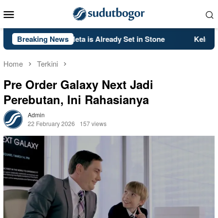
Skip
Mobile
to
Menu
content
ack Ops 2’s PS5 Meta is Already Set in Stone
Breaking News
Kelsey Mitc
Home
Terkini
Pre Order Galaxy Next Jadi
Perebutan, Ini Rahasianya
Admin
22 February 2026
157 views